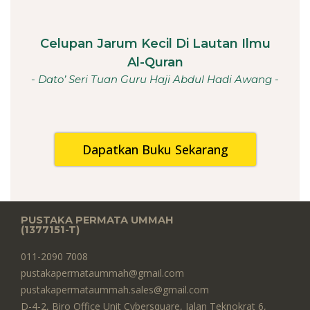
Celupan Jarum Kecil Di Lautan Ilmu
Al-Quran
- Dato’ Seri Tuan Guru Haji Abdul Hadi Awang -
Dapatkan Buku Sekarang
PUSTAKA PERMATA UMMAH
(1377151-T)​
011-2090 7008
pustakapermataummah@gmail.com
pustakapermataummah.sales@gmail.com
D-4-2, Biro Office Unit Cybersquare, Jalan Teknokrat 6,