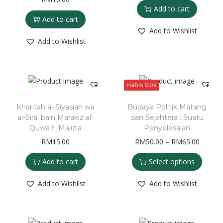
Add to cart
Add to cart
Add to Wishlist
Add to Wishlist
Habis Stok
Kharitah al-Siyasiah wa
Budaya Politik Matang
al-Sira’ bain Marakiz al-
dan Sejahtera : Suatu
Quwa fi Malizia
Penyelesaian
RM
15.00
RM
50.00
–
RM
65.00
Add to cart
Select options
Add to Wishlist
Add to Wishlist