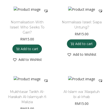
Normalisation With
Normalisasi Israel: Siapa
Israel: Who Seeks To
Untung?
Gain?
RM
15.00
RM
15.00
Add to cart
Add to cart
Add to Wishlist
Add to Wishlist
Mukhtasar Tarikh Al-
Al-Islam wa ‘Alaqatuh
Harakah Al-Islamiyah fi
bi al-Irhab
Malizia
RM
15.00
RM
15.00