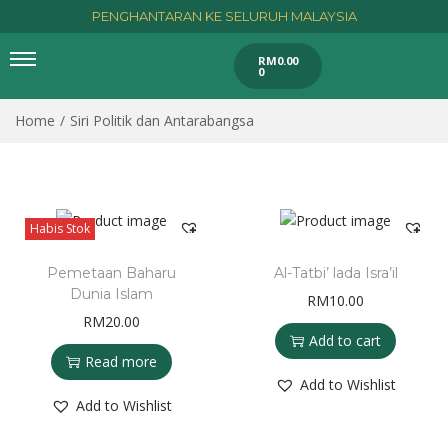
PENGHANTARAN KE SELURUH MALAYSIA
RM
0.00
0
Home
/
Siri Politik dan Antarabangsa
Habis Stok
Pemetaan Baharu
Al-Tatbi’ lada Isra’il
Dunia Islam
RM
10.00
RM
20.00
Add to cart
Read more
Add to Wishlist
Add to Wishlist