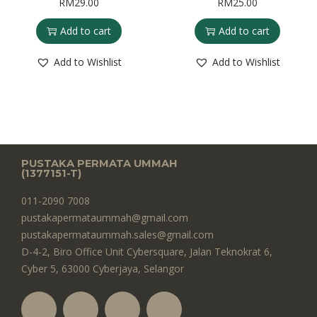
RM
29.00
RM
25.00
Add to cart
Add to cart
Add to Wishlist
Add to Wishlist
PUSTAKA PERMATA UMMAH
(1377151-T)​
011-2090 7008
pustakapermataummah@gmail.com
pustakapermataummah.sales@gmail.com
D-4-2, Biro Office Unit Cybersquare, Jalan Teknokrat 6,
Cyber 5, 63000 Cyberjaya, Selangor