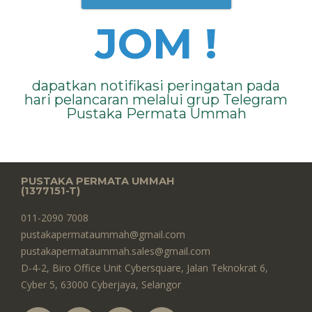
JOM !
dapatkan notifikasi peringatan pada
hari pelancaran melalui grup Telegram
Pustaka Permata Ummah
PUSTAKA PERMATA UMMAH
(1377151-T)​
011-2090 7008
pustakapermataummah@gmail.com
pustakapermataummah.sales@gmail.com
D-4-2, Biro Office Unit Cybersquare, Jalan Teknokrat 6,
Cyber 5, 63000 Cyberjaya, Selangor