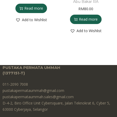
Abu Bakar RA
I
Read more
RM
80.00
s
l
Read more
Add to Wishlist
a
m
Add to Wishlist
q
u
a
n
t
i
PUSTAKA PERMATA UMMAH
(1377151-T)​
t
y
011-2090 7008
pustakapermataummah@gmail.com
pustakapermataummah.sales@gmail.com
D-4-2, Biro Office Unit Cybersquare, Jalan Teknokrat 6, Cyber 5,
63000 Cyberjaya, Selangor