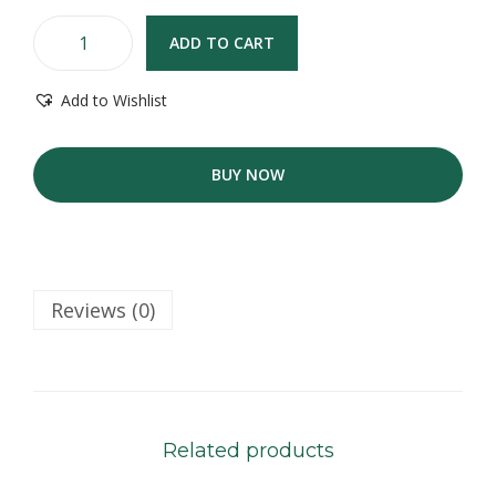
ADD TO CART
E
-
Add to Wishlist
B
u
k
BUY NOW
u
:
N
a
k
Reviews (0)
b
a
h
P
a
Related products
l
e