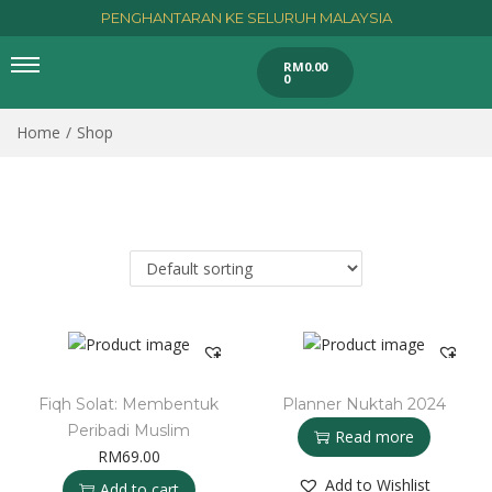
PENGHANTARAN KE SELURUH MALAYSIA
RM
0.00
0
Home
/
Shop
Fiqh Solat: Membentuk
Planner Nuktah 2024
Peribadi Muslim
Read more
RM
69.00
Add to Wishlist
Add to cart