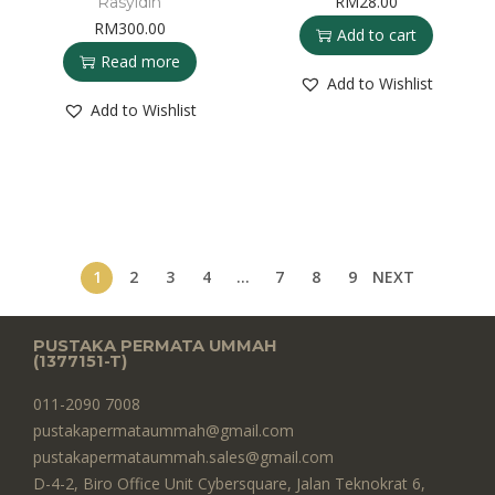
RM
28.00
Rasyidin
RM
300.00
Add to cart
Read more
Add to Wishlist
Add to Wishlist
1
2
3
4
…
7
8
9
NEXT
PUSTAKA PERMATA UMMAH
(1377151-T)​
011-2090 7008
pustakapermataummah@gmail.com
pustakapermataummah.sales@gmail.com
D-4-2, Biro Office Unit Cybersquare, Jalan Teknokrat 6,