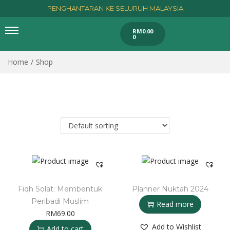
PENGHANTARAN KE SELURUH MALAYSIA
RM
0.00
0
Home
/
Shop
Fiqh Solat: Membentuk
Planner Nuktah 2024
Peribadi Muslim
Read more
RM
69.00
Add to Wishlist
Add to cart