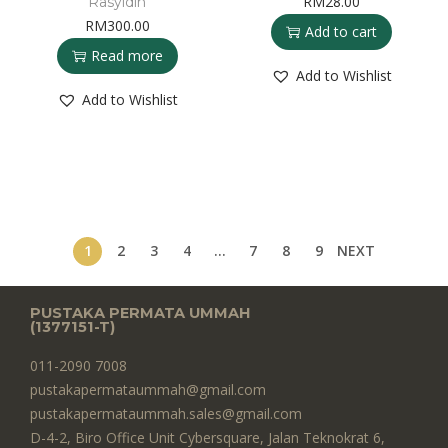
RM
28.00
Rasyidin
RM
300.00
Add to cart
Read more
Add to Wishlist
Add to Wishlist
1
2
3
4
…
7
8
9
NEXT
PUSTAKA PERMATA UMMAH
(1377151-T)​
011-2090 7008
pustakapermataummah@gmail.com
pustakapermataummah.sales@gmail.com
D-4-2, Biro Office Unit Cybersquare, Jalan Teknokrat 6,