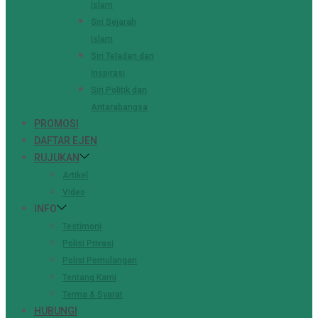
Islam
Siri Sejarah
Islam
Siri Teladan dan
Inspirasi
Siri Politik dan
Antarabangsa
PROMOSI
DAFTAR EJEN
RUJUKAN
Artikel
Video
INFO
Testimoni
Polisi Privasi
Polisi Pemulangan
Tentang Kami
Terma & Syarat
HUBUNGI