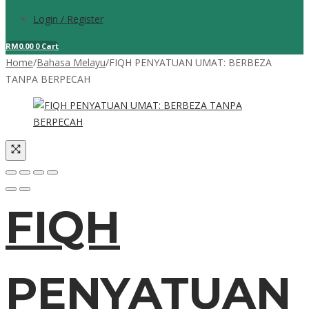
Login / Register
RM
0.00
0
Cart
Home
/
Bahasa Melayu
/
FIQH PENYATUAN UMAT: BERBEZA
TANPA BERPECAH
FIQH
PENYATUAN