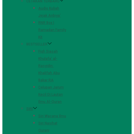
CETAKAN TERBARU
Audio Kuliah
Jejak Anbiya’
RNR Box |
Ramadan Family
Kit
BESTSELLER
Fiqh Siasah
Khulafa’ al-
Rasyidin:
Khalifah Abu
Bakar RA
Celupan Jarum
Kecil Di Lautan
Ilmu Al-Quran
SIRI
Siri Wacana Ilmu
Siri Nasihat
Qurani