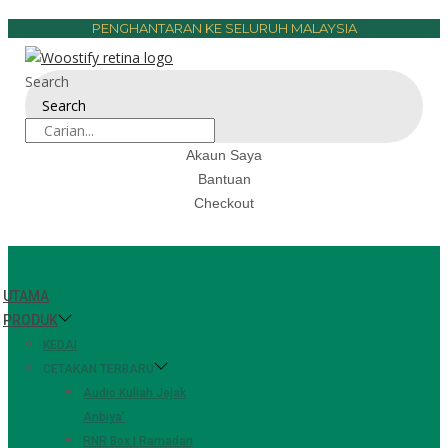
PENGHANTARAN KE SELURUH MALAYSIA
Search
Search
Akaun Saya
Bantuan
Checkout
UTAMA
PRODUK
KEDAI
CETAKAN TERBARU
Audio Kuliah Jejak
Anbiya’
RNR Box | Ramadan