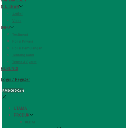
RUJUKAN
Artikel
Video
INFO
Testimoni
Polisi Privasi
Polisi Pemulangan
Tentang Kami
Terma & Syarat
HUBUNGI
Login / Register
RM
0.00
0
Cart
UTAMA
PRODUK
KEDAI