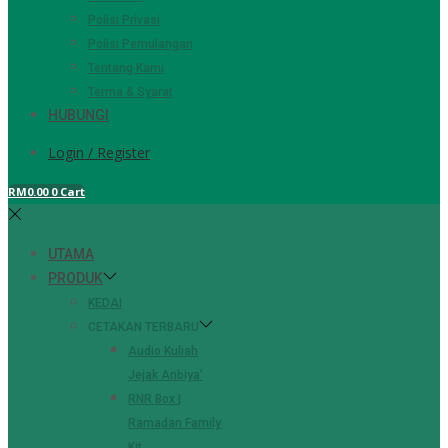
Polisi Privasi
Polisi Pemulangan
Tentang Kami
Terma & Syarat
HUBUNGI
Login / Register
RM
0.00
0
Cart
UTAMA
PRODUK
KEDAI
CETAKAN TERBARU
Audio Kuliah
Jejak Anbiya’
RNR Box |
Ramadan Family
Kit