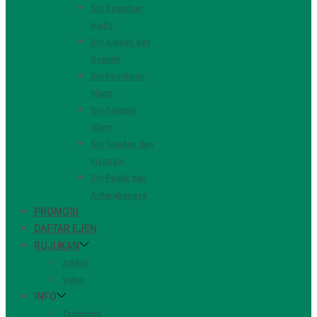
Siri Syarahan
Hadis
Siri Aqidah dan
Syariah
Siri Pemikiran
Islam
Siri Sejarah
Islam
Siri Teladan dan
Inspirasi
Siri Politik dan
Antarabangsa
PROMOSI
DAFTAR EJEN
RUJUKAN
Artikel
Video
INFO
Testimoni