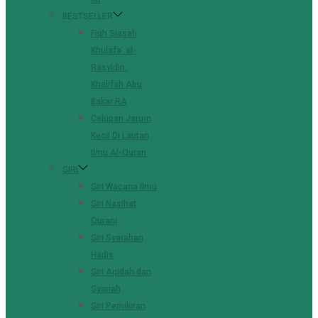
BESTSELLER
Fiqh Siasah
Khulafa’ al-
Rasyidin:
Khalifah Abu
Bakar RA
Celupan Jarum
Kecil Di Lautan
Ilmu Al-Quran
SIRI
Siri Wacana Ilmu
Siri Nasihat
Qurani
Siri Syarahan
Hadis
Siri Aqidah dan
Syariah
Siri Pemikiran