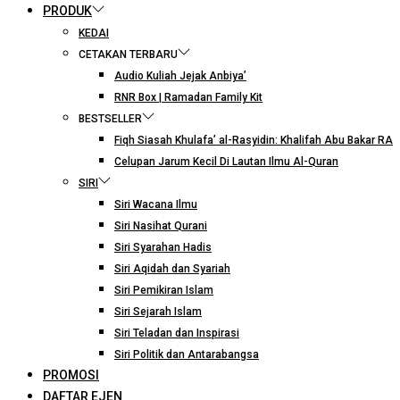
PRODUK
KEDAI
CETAKAN TERBARU
Audio Kuliah Jejak Anbiya’
RNR Box | Ramadan Family Kit
BESTSELLER
Fiqh Siasah Khulafa’ al-Rasyidin: Khalifah Abu Bakar RA
Celupan Jarum Kecil Di Lautan Ilmu Al-Quran
SIRI
Siri Wacana Ilmu
Siri Nasihat Qurani
Siri Syarahan Hadis
Siri Aqidah dan Syariah
Siri Pemikiran Islam
Siri Sejarah Islam
Siri Teladan dan Inspirasi
Siri Politik dan Antarabangsa
PROMOSI
DAFTAR EJEN