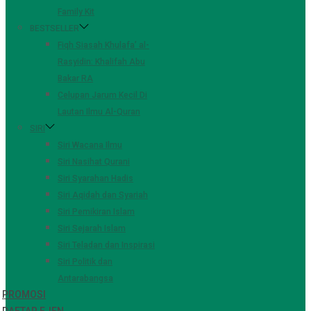
Family Kit
BESTSELLER
Fiqh Siasah Khulafa’ al-
Rasyidin: Khalifah Abu
Bakar RA
Celupan Jarum Kecil Di
Lautan Ilmu Al-Quran
SIRI
Siri Wacana Ilmu
Siri Nasihat Qurani
Siri Syarahan Hadis
Siri Aqidah dan Syariah
Siri Pemikiran Islam
Siri Sejarah Islam
Siri Teladan dan Inspirasi
Siri Politik dan
Antarabangsa
PROMOSI
DAFTAR EJEN