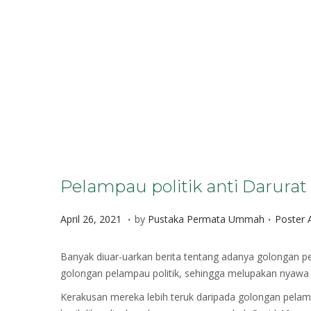
Pelampau politik anti Darurat 
.
.
P
A
P
April 26, 2021
by
Pustaka Permata Ummah
Poster A
o
p
o
s
r
s
Banyak diuar-uarkan berita tentang adanya golongan pe
t
i
t
golongan pelampau politik, sehingga melupakan nyawa
e
l
e
Kerakusan mereka lebih teruk daripada golongan pel
d
2
d