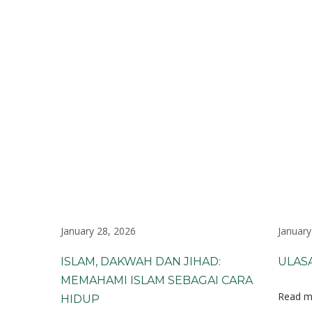
:
L
u
p
a
H
a
n
y
a
K
u
a
January 28, 2026
January
s
a
ISLAM, DAKWAH DAN JIHAD:
ULAS
A
MEMAHAMI ISLAM SEBAGAI CARA
l
Read m
l
HIDUP