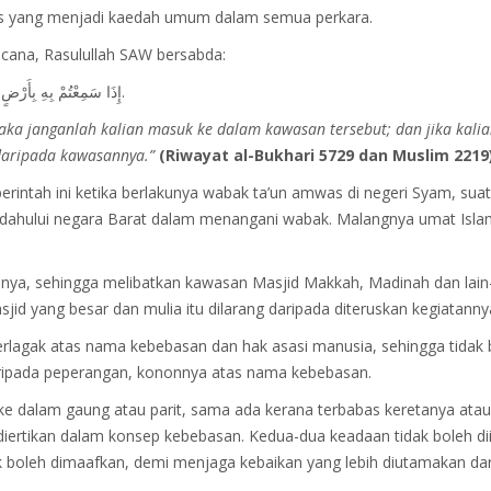
nas yang menjadi kaedah umum dalam semua perkara.
cana, Rasulullah SAW bersabda:
‌إِذَا ‌سَمِعْتُمْ ‌بِهِ ‌بِأَرْضٍ، فَلَا تَقْدَمُوا عَلَيْهِ، وَإِذَا وَقَعَ بِأَرْضٍ وَأَنْتُمْ بِهَا، فَلَا تَخْرُجُوا فِرَارًا مِنْهُ.
aka janganlah kalian masuk ke dalam kawasan tersebut; dan jika kalia
daripada kawasannya.”
(Riwayat al-Bukhari 5729 dan Muslim 2219
rintah ini ketika berlakunya wabak ta’un amwas di negeri Syam, suat
ahului negara Barat dalam menangani wabak. Malangnya umat Islam
nya, sehingga melibatkan kawasan Masjid Makkah, Madinah dan lain-
id yang besar dan mulia itu dilarang daripada diteruskan kegiatanny
rlagak atas nama kebebasan dan hak asasi manusia, sehingga tidak b
ripada peperangan, kononnya atas nama kebebasan.
ke dalam gaung atau parit, sama ada kerana terbabas keretanya atau
iertikan dalam konsep kebebasan. Kedua-dua keadaan tidak boleh dii
 boleh dimaafkan, demi menjaga kebaikan yang lebih diutamakan da