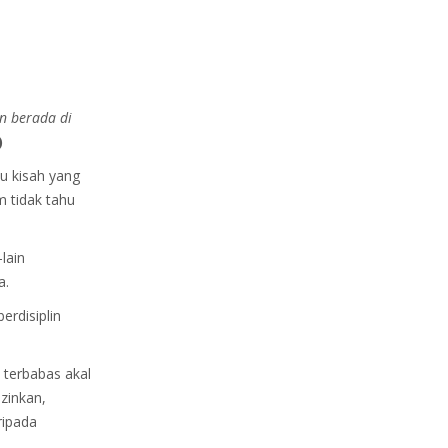
n berada di
)
u kisah yang
 tidak tahu
lain
a.
erdisiplin
 terbabas akal
zinkan,
ripada