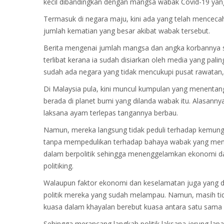
kecil dibandingkan dengan mangsa wabak Covid-19 yang t
o
7
i
n
,
n
Termasuk di negara maju, kini ada yang telah menceca
2
jumlah kematian yang besar akibat wabak tersebut.
0
Berita mengenai jumlah mangsa dan angka korbannya s
2
terlibat kerana ia sudah disiarkan oleh media yang pa
1
sudah ada negara yang tidak mencukupi pusat rawatan, 
Di Malaysia pula, kini muncul kumpulan yang menentang
berada di planet bumi yang dilanda wabak itu. Alasannya
laksana ayam terlepas tangannya berbau.
Namun, mereka langsung tidak peduli terhadap kemung
tanpa mempedulikan terhadap bahaya wabak yang memak
dalam berpolitik sehingga menenggelamkan ekonomi da
politiking.
Walaupun faktor ekonomi dan keselamatan juga yang dij
politik mereka yang sudah melampau. Namun, masih tid
kuasa dalam khayalan berebut kuasa antara satu sama 
Sehingga merancang langkah politik laksana jerung lap