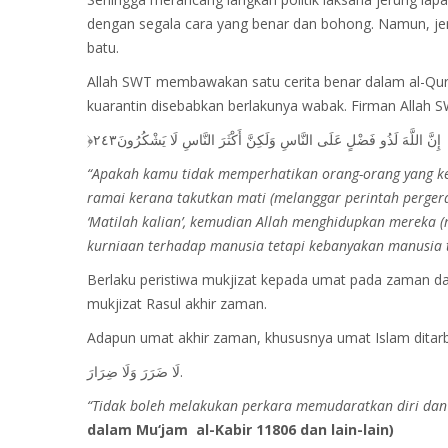
dengan segala cara yang benar dan bohong. Namun, jeru
batu.
Allah SWT membawakan satu cerita benar dalam al-Qur
kuarantin disebabkan berlakunya wabak. Firman Allah S
“Apakah kamu tidak memperhatikan orang-orang yang ke
ramai kerana takutkan mati (melanggar perintah perger
‘Matilah kalian’, kemudian Allah menghidupkan mereka 
kurniaan terhadap manusia tetapi kebanyakan manusia 
Berlaku peristiwa mukjizat kepada umat pada zaman dah
mukjizat Rasul akhir zaman.
Adapun umat akhir zaman, khususnya umat Islam ditarbi
‌لَا ‌ضَرَرَ ‌وَلَا ‌ضِرَارَ.
“Tidak boleh melakukan perkara memudaratkan diri dan
dalam Mu‘jam al-Kabir 11806 dan lain-lain)