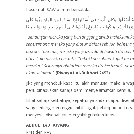
Rasulullah SAW pernah bersabda:
‌مْ أَسْفَلَهَا، وَكَانَ الَّذِينَ في أَسْفَلِهَا إِذَا اسْتَقَوا مِنَ المَاءِ مَرُّوا عَلَى
“Bandingan mereka yang bertanggungjawab melaksanaka
sepertimana mereka yang diatur dalam sebuah bahtera (k
bawah. Tiba-tiba, mereka yang berada di bawah itu ada
atas. Lalu mereka berkata: “Tebukkan sahaja kapal ini 
mereka.” Sekiranya dibiarkan mereka itu bertindak, nes
akan selamat.”
(Riwayat al-Bukhari 2493)
Jika yang menebuk kapal itu ialah manusia, maka ia waji
perlu dihapuskan sahaja demi menyelamatkan semua.
Lihat sahaja kelibatnya, sepatutnya sudah dapat dikenal
yang sedang menunggu. Inilah lagak pelampau politik y
menyesal disebabkan menyalahgunakan kuasa.
ABDUL HADI AWANG
Presiden PAS