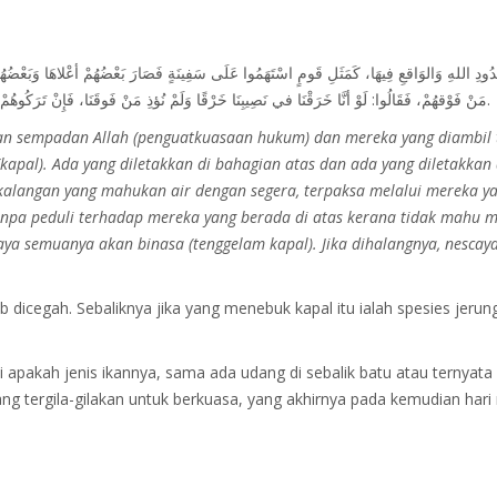
ُدُودِ ‌اللهِ وَالوَاقعِ فِيهَا، كَمَثَلِ قَومٍ اسْتَهَمُوا عَلَى سَفِينَةٍ فَصَارَ بَعْضُهُمْ أعْلاهَا وَبَعْضُهُ
مَنْ فَوْقهُمْ، فَقَالُوا: لَوْ أنَّا خَرَقْنَا في نَصِيبِنَا خَرْقًا وَلَمْ نُؤذِ مَنْ فَوقَنَا، فَإِنْ تَرَكُوهُمْ وَمَا أرَادُوا هَلَكُوا جَميعًا، وَإنْ أخَذُوا عَلَى أَيدِيهِمْ نَجَوا وَنَجَوْا جَميعًا.
n sempadan Allah (penguatkuasaan hukum) dan mereka yang diambil 
apal). Ada yang diletakkan di bahagian atas dan ada yang diletakkan
 kalangan yang mahukan air dengan segera, terpaksa melalui mereka y
tanpa peduli terhadap mereka yang berada di atas kerana tidak mahu 
caya semuanya akan binasa (tenggelam kapal). Jika dihalangnya, nesca
b dicegah. Sebaliknya jika yang menebuk kapal itu ialah spesies jerun
i apakah jenis ikannya, sama ada udang di sebalik batu atau ternyata
ang tergila-gilakan untuk berkuasa, yang akhirnya pada kemudian har