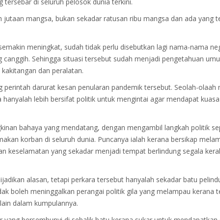
ersebar di seluruh pelosok dunia terkini.
h jutaan mangsa, bukan sekadar ratusan ribu mangsa dan ada yang 
emakin meningkat, sudah tidak perlu disebutkan lagi nama-nama ne
ling canggih. Sehingga situasi tersebut sudah menjadi pengetahuan u
kakitangan dan peralatan.
 perintah darurat kesan penularan pandemik tersebut. Seolah-olaah 
 hanyalah lebih bersifat politik untuk mengintai agar mendapat kuasa
kinan bahaya yang mendatang, dengan mengambil langkah politik s
an korban di seluruh dunia. Puncanya ialah kerana bersikap melam
n keselamatan yang sekadar menjadi tempat berlindung segala ker
adikan alasan, tetapi perkara tersebut hanyalah sekadar batu pelind
ak boleh meninggalkan perangai politik gila yang melampau kerana t
lain dalam kumpulannya.
ar yang bersembunyi di sebalik batu kerana sukar untuk mendapatkan