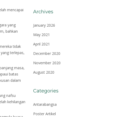
telah mencapai
Archives
gara yang
January 2026
mum, bahkan
May 2021
April 2021
mereka tidak
 yang terlepas,
December 2020
November 2020
epanjang masa,
August 2020
paui batas
akusan dalam
Categories
ung nafsu
elah kehilangan
Antarabangsa
Poster Artikel
 semula kuasa