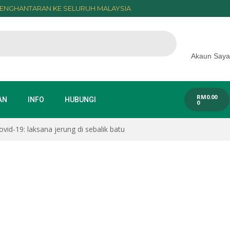
ENGHANTARAN KE SELURUH MALAYSIA
Akaun Saya
RM
0.00
AN
INFO
HUBUNGI
0
ovid-19: laksana jerung di sebalik batu