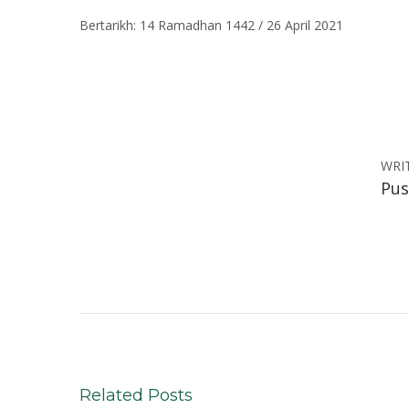
Bertarikh: 14 Ramadhan 1442 / 26 April 2021
N
o
r
m
a
l
WRI
Pu
i
s
a
s
i
I
s
r
a
e
Related Posts
l