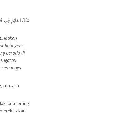
مَثَلُ ‌القَائِمِ ‌فِي ‌ح
tindakan
 di bahagian
ang berada di
mengacau
ya semuanya
g, maka ia
 laksana jerung
i mereka akan