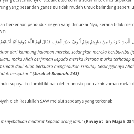
ng yang besar dan ganas itu tidak mudah untuk berlindung seperti u
an berkenaan penduduk negeri yang dimurkai-Nya, kerana tidak mem
WT:
luar dari kampung halaman mereka, sedangkan mereka beribu-ribu (j
akan); maka Allah berfirman kepada mereka (kerana murka terhadap 
(menjadi dalil Allah berkuasa menghidukan semula). Sesungguhnya All
tidak bersyukur.”
(Surah al-Baqarah: 243)
ulu supaya ia diambil iktibar oleh manusia pada akhir zaman melalui
yah oleh Rasulullah SAW melalui sabdanya yang terkenal:
 menyebabkan mudarat kepada orang lain.”
(Riwayat Ibn Majah 234