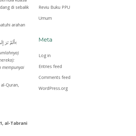
dang di sebalik
Reviu Buku PPU
Umum
atuhi arahan
Meta
﴿أَلَمْ تَرَ إِلَى الَّذِينَ خَرَجُوا مِنْ دِيَارِهِمْ وَهُمْ أُلُوفٌ حَذَرَ الْمَوْتِ فَقَالَ لَهُمُ اللَّهُ مُوتُوا ثُمَّ أَحْيَاهُمْ إِنَّ اللَّهَ لَذُو فَضْلٍ عَلَى النَّاسِ وَلَكِنَّ أَكْثَرَ النَّاسِ لَا يَشْكُرُونَ٢٤٣﴾
umlahnya)
Log in
mereka):
Entries feed
ah mempunyai
Comments feed
 al-Quran,
WordPress.org
1, al-Tabrani